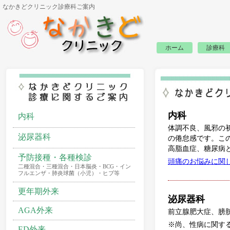
なかきどクリニック診療科ご案内
ホーム
診療科
内科
内科
体調不良、風邪の
泌尿器科
の倦怠感です。こ
高脂血症、糖尿病
予防接種・各種検診
頭痛のお悩みに関
二種混合・三種混合・日本脳炎・BCG・イン
フルエンザ・肺炎球菌（小児）・ヒブ等
更年期外来
泌尿器科
AGA外来
前立腺肥大症、膀
※尚、性病に関す
ED外来