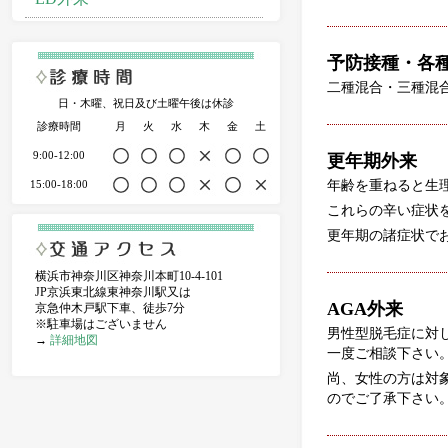
予防接種・各
二種混合・三種混
日・木曜、祝日及び土曜午後は休診
診療時間
月
火
水
木
金
土
9:00-12:00
更年期外来
15:00-18:00
年齢を重ねると生
これらの辛い症状
更年期の諸症状で
横浜市神奈川区神奈川本町10-4-101
JP京浜東北線東神奈川駅又は
AGA外来
京急仲木戸駅下車、徒歩7分
※駐車場はございません
男性型脱毛症に対
→
詳細地図
一度ご相談下さい
尚、女性の方は対
のでご了承下さい