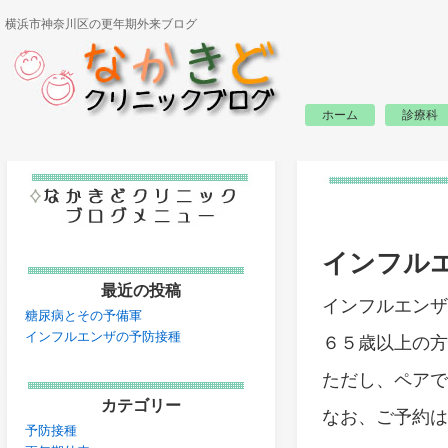
横浜市神奈川区の更年期外来ブログ
ホーム
診療科
インフル
最近の投稿
インフルエンザ
糖尿病とその予備軍
インフルエンザの予防接種
６５歳以上の方
ただし、ペアで
カテゴリー
なお、ご予約は
予防接種