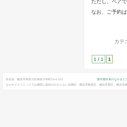
ただし、ペアで
なお、ご予約は
カテ
1 / 1
1
所在地 横浜市神奈川区神奈川本町10-4-101
更年期外来のなかきど
なかきどクリニックでは通院に負担のかからない近隣区、横浜市鶴見区、横浜市西区、横浜市